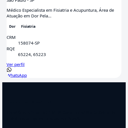
São Paulo - SP
Médico Especialista em Fisiatria e Acupuntura, Área de
Atuação em Dor Pela…
Dor
Fisiatria
CRM
158074-SP
RQE
65224, 65223
Ver perfil
WhatsApp
Acupuntura.com.br
Diretório oficial do CMBA para consulta pública de
médicos acupunturistas no Brasil.