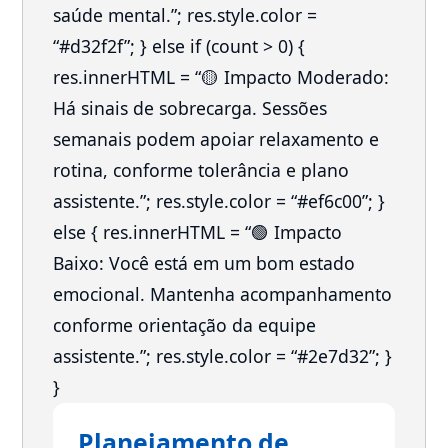
saúde mental.”; res.style.color =
“#d32f2f”; } else if (count > 0) {
res.innerHTML = “🟡 Impacto Moderado:
Há sinais de sobrecarga. Sessões
semanais podem apoiar relaxamento e
rotina, conforme tolerância e plano
assistente.”; res.style.color = “#ef6c00”; }
else { res.innerHTML = “🟢 Impacto
Baixo: Você está em um bom estado
emocional. Mantenha acompanhamento
conforme orientação da equipe
assistente.”; res.style.color = “#2e7d32”; }
}
Planejamento de