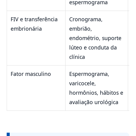
espermograma
FIV e transferência
Cronograma,
S
embrionária
embrião,
a
endométrio, suporte
f
lúteo e conduta da
c
clínica
Fator masculino
Espermograma,
A
varicocele,
e
hormônios, hábitos e
s
avaliação urológica
u