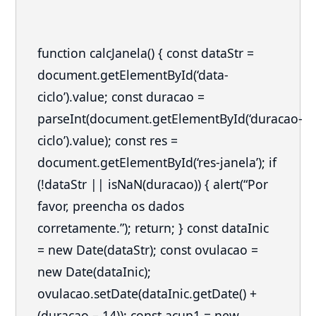
function calcJanela() { const dataStr =
document.getElementById(‘data-
ciclo’).value; const duracao =
parseInt(document.getElementById(‘duracao-
ciclo’).value); const res =
document.getElementById(‘res-janela’); if
(!dataStr || isNaN(duracao)) { alert(“Por
favor, preencha os dados
corretamente.”); return; } const dataInic
= new Date(dataStr); const ovulacao =
new Date(dataInic);
ovulacao.setDate(dataInic.getDate() +
(duracao – 14)); const acup1 = new