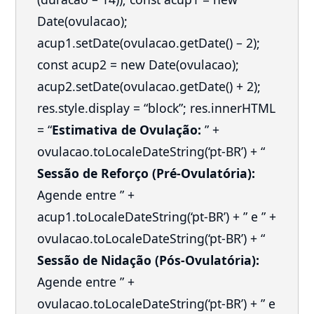
Date(ovulacao);
acup1.setDate(ovulacao.getDate() – 2);
const acup2 = new Date(ovulacao);
acup2.setDate(ovulacao.getDate() + 2);
res.style.display = “block”; res.innerHTML
= “
Estimativa de Ovulação:
” +
ovulacao.toLocaleDateString(‘pt-BR’) + “
Sessão de Reforço (Pré-Ovulatória):
Agende entre ” +
acup1.toLocaleDateString(‘pt-BR’) + ” e ” +
ovulacao.toLocaleDateString(‘pt-BR’) + “
Sessão de Nidação (Pós-Ovulatória):
Agende entre ” +
ovulacao.toLocaleDateString(‘pt-BR’) + ” e