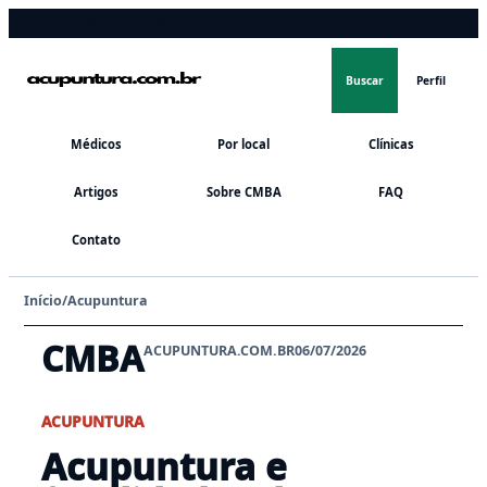
Diretório oficial do CMBA
Buscar
Perfil
Médicos
Por local
Clínicas
Artigos
Sobre CMBA
FAQ
Contato
Início
/
Acupuntura
CMBA
ACUPUNTURA.COM.BR
06/07/2026
ACUPUNTURA
Acupuntura e