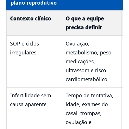
plano reprodutivo
Contexto clínico
O que a equipe
F
precisa definir
a
SOP e ciclos
Ovulação,
D
irregulares
metabolismo, peso,
a
medicações,
a
ultrassom e risco
g
cardiometabólico
Infertilidade sem
Tempo de tentativa,
C
causa aparente
idade, exames do
e
casal, trompas,
a
ovulação e
a